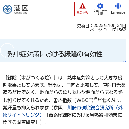
港区
文字・音声
緊急情報
Language
支援
更新日：2025年10月21日
ページID：171562
熱中症対策における緑陰の有効性
「緑陰（木がつくる陰）」は、熱中症対策として⼤きな役
割を果たしています。緑陰は、⽇向と⽐較して、直射⽇光を
遮るだけでなく、地⾯からの照り返しや路⾯から伝わる熱
※
も和らげてくれるため、暑さ指数（WBGT)
が低くなり、
発汗量も抑えられます（参照：
川崎市環境総合研究所（外
部サイトへリンク）
「街路樹緑陰における暑熱緩和効果に
関する調査研究」）。