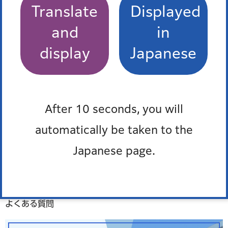
Translate
Displayed
防災ポータル
and
in
display
Japanese
After 10 seconds, you will
automatically be taken to the
Japanese page.
よくある質問