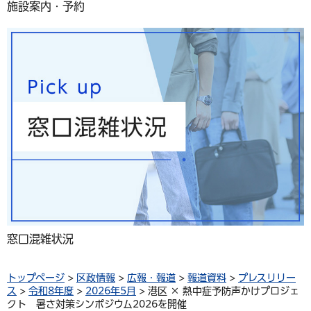
施設案内・予約
窓口混雑状況
トップページ
>
区政情報
>
広報・報道
>
報道資料
>
プレスリリー
ス
>
令和8年度
>
2026年5月
> 港区 × 熱中症予防声かけプロジェ
クト 暑さ対策シンポジウム2026を開催