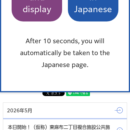
環境リサイクル支援部 環境課 環境政策係
display
Japanese
電話番号：03-3578-2486
・港区気候非常事態宣言について
環境リサイクル支援部 環境課 地球温暖化対策担当
電話番号：03-3578-2479
After 10 seconds, you will
外国語対応が必要な人、通訳オペレーター、区の職員の
automatically be taken to the
3人で会話ができます。
Japanese page.
多言語対応三者通話サービス
2026年5月
本日開始！（仮称）東麻布二丁目複合施設公共施