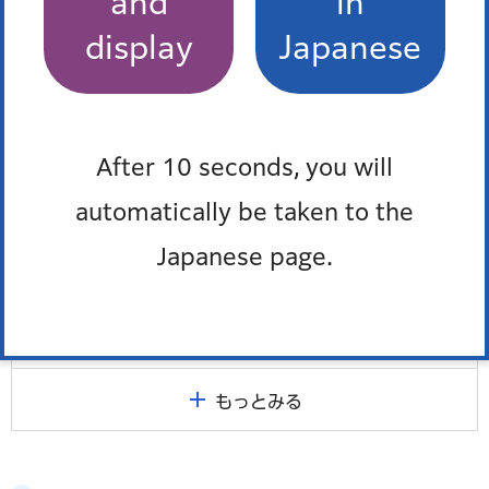
and
in
display
Japanese
港区平和都市宣言40周年記念ロゴを制作しまし
た！
PR動画を制作しました！
After 10 seconds, you will
円柱幕・横断幕・懸垂幕を掲出しました！
automatically be taken to the
ハガキと折り鶴で結ぶ「へいわ」を企画しまし
Japanese page.
た！
ふれ愛まつりだ、芝地区！に出展しました！
もっとみる