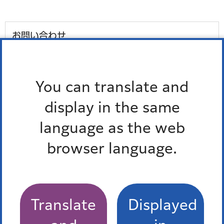
お問い合わせ
所属課室：総務部総務課人権・男女平等参画係
電話番号：
03-3578-2025
You can translate and
ファックス番号：03-3578-2976
display in the same
外国語対応が必要な人、通訳オペレーター、区の職員の
language as the web
3人で会話ができます。
多言語対応三者通話サービス
browser language.
Translate
Displayed
港区平和都市宣言40周年の取り組み