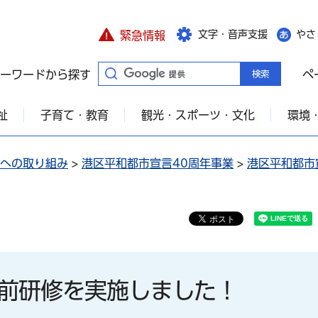
文字・音声支援
やさ
緊急情報
ーワードから探す
ペ
祉
子育て・教育
観光・スポーツ・文化
環境
への取り組み
>
港区平和都市宣言40周年事業
>
港区平和都市
前研修を実施しました！