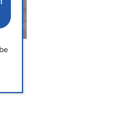
n
 be