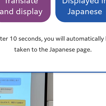
Translate
Displayed i
and display
Japanese
ter 10 seconds, you will automatically
taken to the Japanese page.