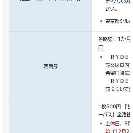
ティバスの
さい。
東京都シル
1か月4
各路線：
円
「ＲＹＤＥ
売又は車内
定期券
希望日時に
「ＲＹＤＥ
売について
1枚500円 「
ーバス」全路線
土休日、8月
始（12月2