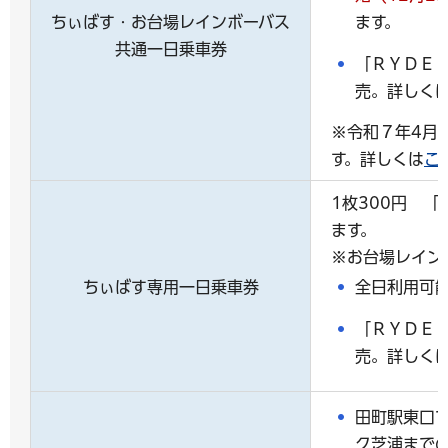
ちぃばす・お台場レインボーバス
ます。
共通一日乗車券
「ＲＹＤＥ
売。詳しく
※令和７年4月
す。詳しくは
こ
1枚300円 
ます。
※お台場レイン
ちぃばす専用一日乗車券
全日利用可
「ＲＹＤＥ
売。詳しく
田町駅東口
ク芝浦まで