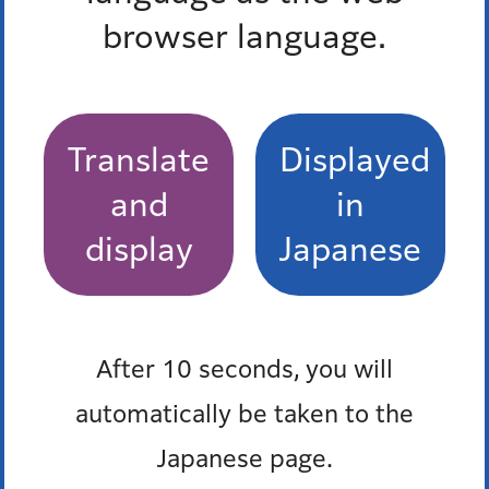
最近チェックしたページ
browser language.
最近、チェックしたページはありません。
Translate
Displayed
お問い合わせ
and
in
display
Japanese
所属課室：街づくり支援部地域交通課地域交通係
電話番号：
03-3578-2279
ファックス番号：03-3578-2369
外国語対応が必要な人、通訳オペレーター、区の職員の
After 10 seconds, you will
3人で会話ができます。
automatically be taken to the
多言語対応三者通話サービス
Japanese page.