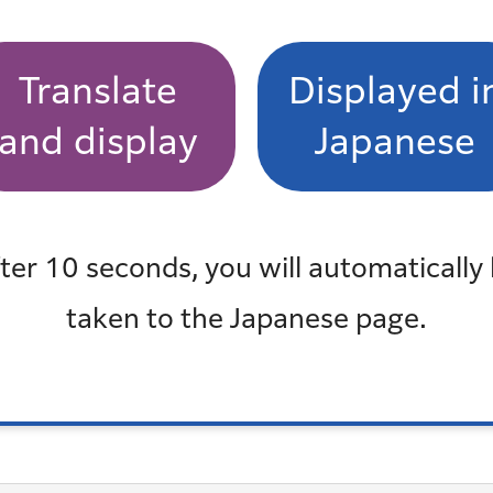
Translate
Displayed i
戦略の位置づけ（PDF：1,836KB）
and display
Japanese
概要版（PDF：6,401KB）
実態調査から-（外側）（PDF：3,909KB）
実態調査から-（内側）（PDF：5,544KB）
ter 10 seconds, you will automatically
メートル以上）（PDF：385KB）
taken to the Japanese page.
：4,522KB）