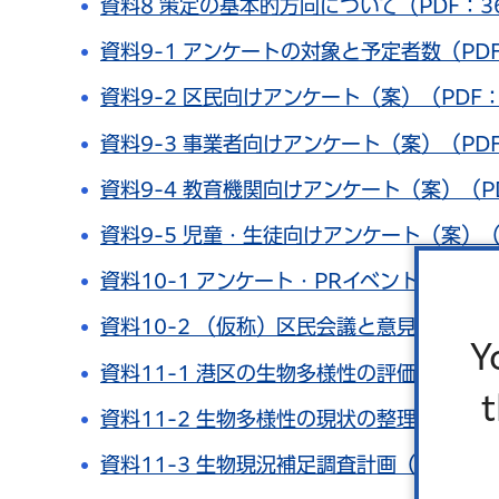
資料8 策定の基本的方向について（PDF：3
資料9-1 アンケートの対象と予定者数（PDF
資料9-2 区民向けアンケート（案）（PDF：
資料9-3 事業者向けアンケート（案）（PDF
資料9-4 教育機関向けアンケート（案）（PD
資料9-5 児童・生徒向けアンケート（案）（P
資料10-1 アンケート・PRイベント・意見
資料10-2 （仮称）区民会議と意見交換会の
Y
資料11-1 港区の生物多様性の評価及び戦略
資料11-2 生物多様性の現状の整理・評価に
資料11-3 生物現況補足調査計画（案）（PD