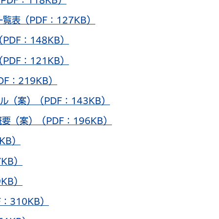
DF：118KB）
覧表（PDF：127KB）
PDF：148KB）
PDF：121KB）
F：219KB）
ル（案）（PDF：143KB）
要（案）（PDF：196KB）
KB）
KB）
KB）
：310KB）