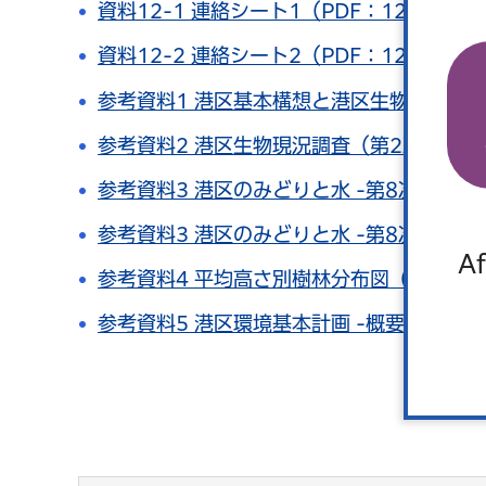
資料12-1 連絡シート1（PDF：126KB）
資料12-2 連絡シート2（PDF：128KB）
参考資料1 港区基本構想と港区生物多様性地域
参考資料2 港区生物現況調査（第2次）報告書 
参考資料3 港区のみどりと水 -第8次みどりの
参考資料3 港区のみどりと水 -第8次みどりの
Af
参考資料4 平均高さ別樹林分布図（500平方
参考資料5 港区環境基本計画 -概要版-（PDF