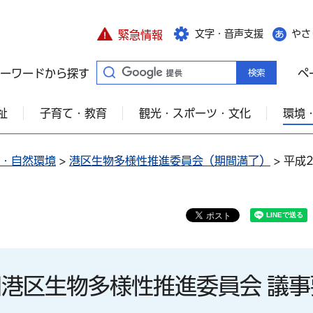
文字・音声支援
やさ
緊急情報
ーワードから探す
ペ
祉
子育て・教育
観光・スポーツ・文化
環境
・自然環境
>
港区生物多様性推進委員会（期間満了）
> 平成
回港区生物多様性推進委員会 議事