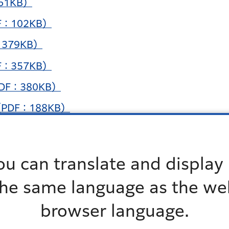
61KB）
：102KB）
379KB）
：357KB）
F：380KB）
DF：188KB）
交換会のスケジュール（案）（PDF：118KB）
流れ（案）（PDF：194KB）
ou can translate and display 
への反映の作業フロー（案）（PDF：198KB）
the same language as the we
ついて（PDF：421KB）
browser language.
F：285KB）