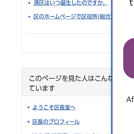
港区はいつ誕生したのですか。
区のホームページで区役所(総合支所)ま
このページを見た人はこんなページ
ています
Af
ようこそ区長室へ
区長のプロフィール