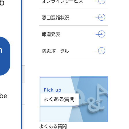
b
オンラインサービス
窓口混雑状況
報道発表
n
防災ポータル
。
 be
よくある質問