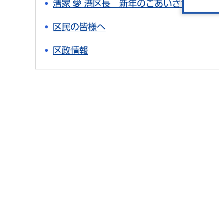
清家 愛 港区長 新年のごあいさつ
区民の皆様へ
区政情報