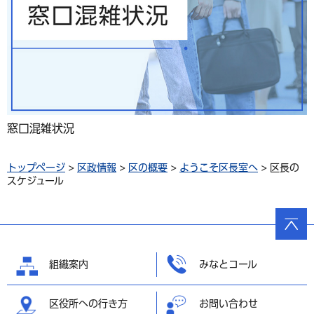
窓口混雑状況
トップページ
>
区政情報
>
区の概要
>
ようこそ区長室へ
> 区長の
スケジュール
ページ
の先頭
へ戻る
組織案内
みなとコール
区役所への行き方
お問い合わせ