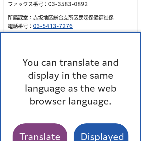
ファックス番号：03-3583-0892
所属課室：赤坂地区総合支所区民課保健福祉係
電話番号：
03-5413-7276
ファックス番号：03-3402-8192
所属課室：高輪地区総合支所区民課保健福祉係
電話番号：
03-5421-7085
You can translate and
ファックス番号：03-5421-7613
display in the same
所属課室：芝浦港南地区総合支所区民課保健福祉係
language as the web
電話番号：
03-6400-0022
ファックス番号：03-5445-4590
browser language.
外国語対応が必要な人、通訳オペレーター、区の職員の
3人で会話ができます。
多言語対応三者通話サービス
Translate
Displayed