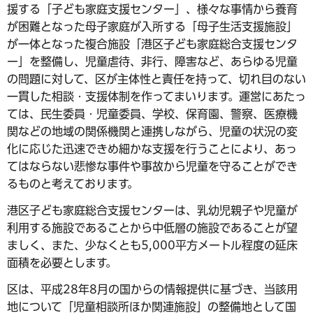
援する「子ども家庭支援センター」、様々な事情から養育
が困難となった母子家庭が入所する「母子生活支援施設」
が一体となった複合施設「港区子ども家庭総合支援センタ
ー」を整備し、児童虐待、非行、障害など、あらゆる児童
の問題に対して、区が主体性と責任を持って、切れ目のない
一貫した相談・支援体制を作ってまいります。運営にあたっ
ては、民生委員・児童委員、学校、保育園、警察、医療機
関などの地域の関係機関と連携しながら、児童の状況の変
化に応じた迅速できめ細かな支援を行うことにより、あっ
てはならない悲惨な事件や事故から児童を守ることができ
るものと考えております。
港区子ども家庭総合支援センターは、乳幼児親子や児童が
利用する施設であることから中低層の施設であることが望
ましく、また、少なくとも5,000平方メートル程度の延床
面積を必要とします。
区は、平成28年8月の国からの情報提供に基づき、当該用
地について「児童相談所ほか関連施設」の整備地として国