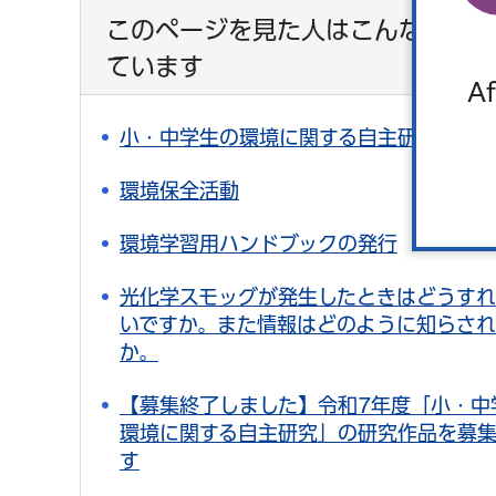
このページを見た人はこんなページ
ています
Af
小・中学生の環境に関する自主研究
環境保全活動
環境学習用ハンドブックの発行
光化学スモッグが発生したときはどうす
いですか。また情報はどのように知らさ
か。
【募集終了しました】令和7年度「小・中
環境に関する自主研究」の研究作品を募
す