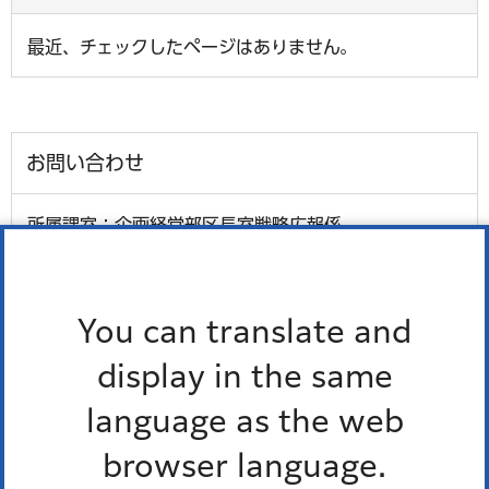
最近、チェックしたページはありません。
お問い合わせ
所属課室：企画経営部区長室戦略広報係
電話番号：
03-3578-2036
ファックス番号：03-3578-2034
You can translate and
外国語対応が必要な人、通訳オペレーター、区の職員の
3人で会話ができます。
display in the same
多言語対応三者通話サービス
language as the web
browser language.