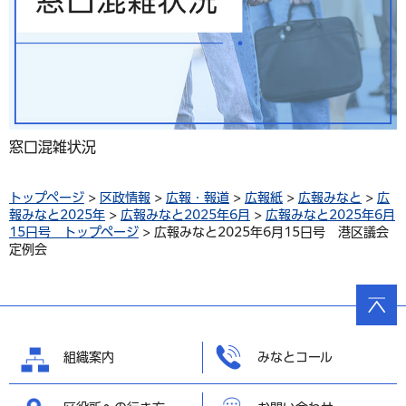
窓口混雑状況
トップページ
>
区政情報
>
広報・報道
>
広報紙
>
広報みなと
>
広
報みなと2025年
>
広報みなと2025年6月
>
広報みなと2025年6月
15日号 トップページ
> 広報みなと2025年6月15日号 港区議会
定例会
ページ
の先頭
へ戻る
組織案内
みなとコール