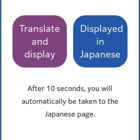
広報みなと2025年6月15日号 トップページ
Translate
Displayed
広報みなと2025年6月15日号 マイナンバーカ
and
in
ードの大切なお知らせ 2つの有効期限は大丈
display
Japanese
夫？
広報みなと2025年6月15日号 二酸化炭素を削
減！省エネに取り組みましょう
After 10 seconds, you will
広報みなと2025年6月15日号 国際交流スペー
automatically be taken to the
スを利用しませんか
Japanese page.
広報みなと2025年6月15日号 みんなと結ぶ
「へいわ」～港区平和都市宣言40周年～ 「平和
展～戦後80周年を経て考える平和の大切さ～」を