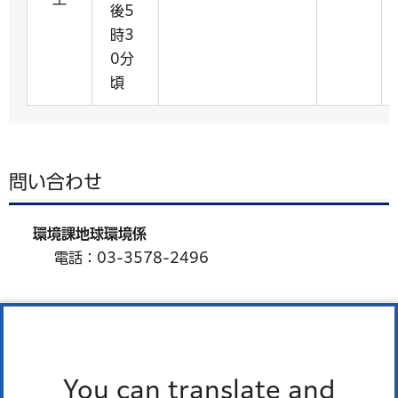
後5
時3
0分
頃
問い合わせ
環境課地球環境係
電話：03-3578-2496
「港区のいまを知る 広報
You can translate and
情報」トップに戻る