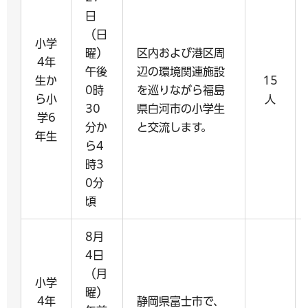
日
（日
小学
曜）
区内および港区周
4年
午後
辺の環境関連施設
生か
15
0時
を巡りながら福島
ら小
人
30
県白河市の小学生
学6
分か
と交流します。
年生
ら4
時3
0分
頃
8月
4日
（月
小学
曜）
4年
静岡県富士市で、