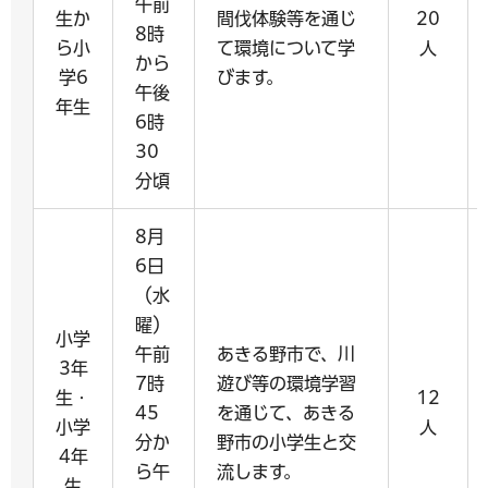
午前
生か
間伐体験等を通じ
20
8時
ら小
て環境について学
人
から
学6
びます。
午後
年生
6時
30
分頃
8月
6日
（水
曜）
小学
午前
あきる野市で、川
3年
7時
遊び等の環境学習
生・
12
45
を通じて、あきる
小学
人
分か
野市の小学生と交
4年
ら午
流します。
生