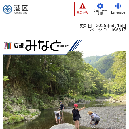
港区
文字・音声
緊急情報
Language
支援
更新日：2025年6月15日
ページID：166817
広報みなと