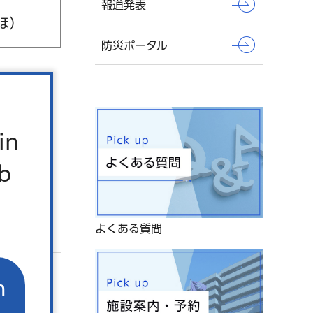
報道発表
ほ）
防災ポータル
in
b
よくある質問
n