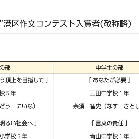
”港区作文コンテスト入賞者(敬称略)
の部
中学生の部
う頂上を目指して 」
「 あなたが必要 」
校５年
三田中学校１年
どう にいな）
奈須 智史（なす さと
明るい社会へ 」
「 言葉の責任 」
小学校５年
青山中学校１年