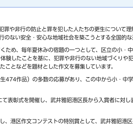
、犯罪や非行の防止と罪を犯した人たちの更生について理
行のない安全・安心な地域社会を築こうとする全国的な
だくため、毎年夏休みの宿題の一つとして、区立の小・
で体験したことを基に、犯罪や非行のない地域づくりや
たことなどを題材とした作文を募集しています。
中学生474作品）の多数の応募があり、この中から小・中
にて表彰式を開催し、武井雅昭港区長から入賞者に対し
対し、港区作文コンテストの特別賞として、武井雅昭港