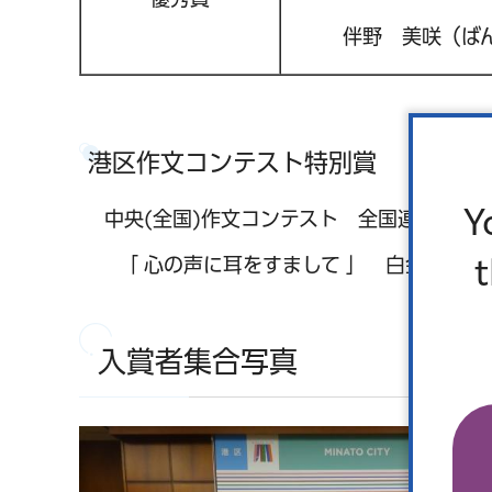
伴野 美咲（ば
港区作文コンテスト特別賞
Y
中央(全国)作文コンテスト 全国連合小学
「 心の声に耳をすまして 」 白金小学校
入賞者集合写真