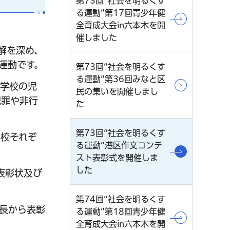
第73回“社会を明るくす
る運動”第17回青少年健
全育成大会in六本木を開
催しました
解を深め、
運動です。
第73回“社会を明るくす
る運動”第36回みなと区
中学校の児
民の集いを開催しまし
犯罪や非行
た
第73回“社会を明るくす
学校それぞ
る運動”港区作文コンテ
スト表彰式を開催しま
した
表彰状及び
第74回“社会を明るくす
区長から表彰
る運動”第18回⻘少年健
全育成⼤会in六本⽊を開