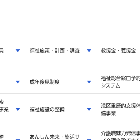
員
福祉施策・計画・調査
救援金・義援金
福祉総合窓口予
成年後見制度
システム
索
港区重層的支援
事業
福祉施設の整備
備事業
介護職魅力発信
運
あんしん未来・終活サ