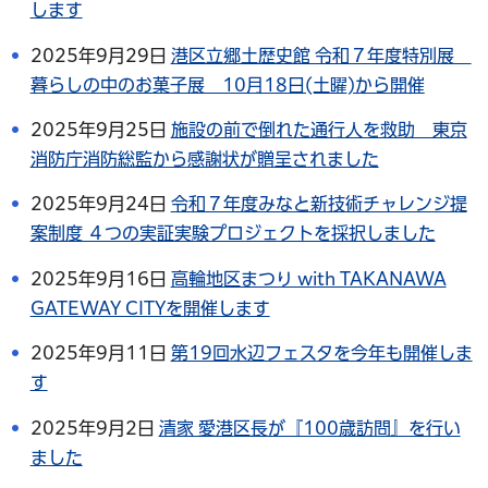
します
2025年9月29日
港区立郷土歴史館 令和７年度特別展
暮らしの中のお菓子展 10月18日(土曜)から開催
2025年9月25日
施設の前で倒れた通行人を救助 東京
消防庁消防総監から感謝状が贈呈されました
2025年9月24日
令和７年度みなと新技術チャレンジ提
案制度 ４つの実証実験プロジェクトを採択しました
2025年9月16日
高輪地区まつり with TAKANAWA
GATEWAY CITYを開催します
2025年9月11日
第19回水辺フェスタを今年も開催しま
す
2025年9月2日
清家 愛港区長が『100歳訪問』を行い
ました