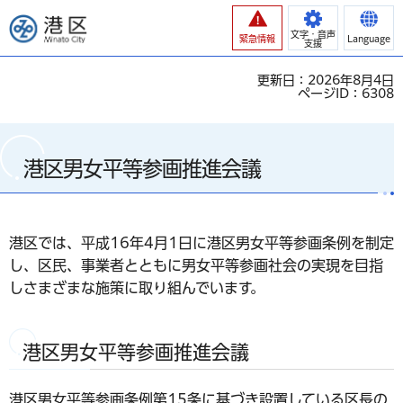
港区
文字・音声
緊急情報
Language
支援
更新日：2026年8月4日
ページID：6308
港区男女平等参画推進会議
港区では、平成16年4月1日に港区男女平等参画条例を制定
し、区民、事業者とともに男女平等参画社会の実現を目指
しさまざまな施策に取り組んでいます。
港区男女平等参画推進会議
港区男女平等参画条例第15条に基づき設置している区長の