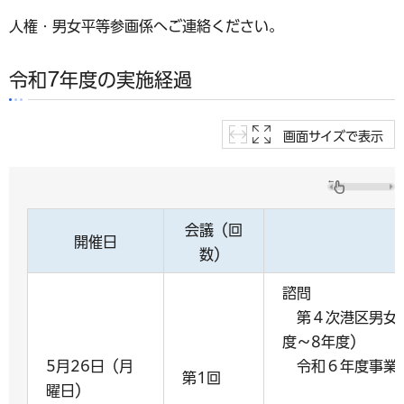
人権・男女平等参画係へご連絡ください。
令和7年度の実施経過
画面サイズで表示
会議（回
開催日
数）
諮問
第４次港区男女平
度～8年度）
5月26日（月
令和６年度事業
第1回
曜日）