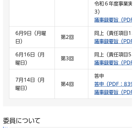
令和６年度事業実
3）
議事録要旨（PDF
6月9日（月曜
同上（責任項目1、
第2回
日）
議事録要旨（PDF
6月16日（月
同上（責任項目5
第3回
曜日）
議事録要旨（PDF
答申
7月14日（月
第4回
答申（PDF：839
曜日）
議事録要旨（PDF
委員について