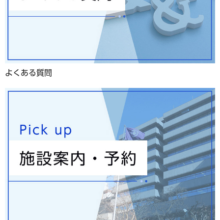
よくある質問