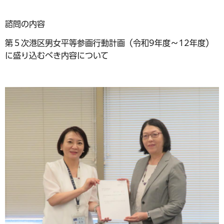
諮問の内容
第５次港区男女平等参画行動計画（令和9年度～12年度）
に盛り込むべき内容について