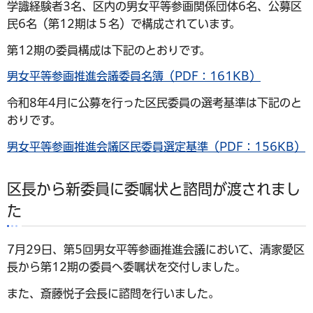
学識経験者3名、区内の男女平等参画関係団体6名、公募区
民6名（第12期は５名）で構成されています。
第12期の委員構成は下記のとおりです。
男女平等参画推進会議委員名簿（PDF：161KB）
令和8年4月に公募を行った区民委員の選考基準は下記のと
おりです。
男女平等参画推進会議区民委員選定基準（PDF：156KB）
区長から新委員に委嘱状と諮問が渡されまし
た
7月29日、第5回男女平等参画推進会議において、清家愛区
長から第12期の委員へ委嘱状を交付しました。
また、斎藤悦子会長に諮問を行いました。