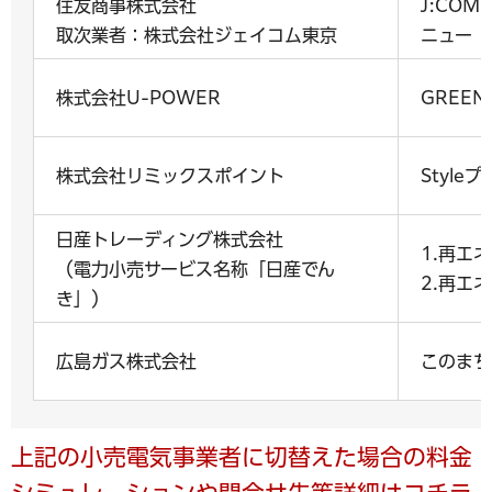
住友商事株式会社
J:COM
取次業者：株式会社ジェイコム東京
ニュー
株式会社U-POWER
GREEN
株式会社リミックスポイント
Styleプ
日産トレーディング株式会社
1.再エ
（電力小売サービス名称「日産でん
2.再エ
き」）
広島ガス株式会社
このまち
上記の小売電気事業者に切替えた場合の料金