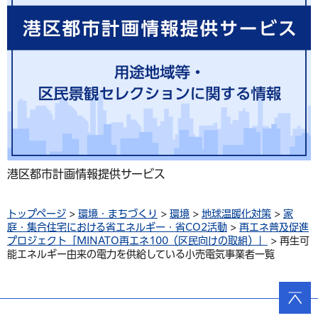
港区都市計画情報提供サービス
トップページ
>
環境・まちづくり
>
環境
>
地球温暖化対策
>
家
庭・集合住宅における省エネルギー・省CO2活動
>
再エネ普及促進
プロジェクト「MINATO再エネ100（区民向けの取組）」
> 再生可
能エネルギー由来の電力を供給している小売電気事業者一覧
ページ
の先頭