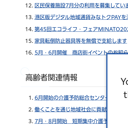
区民保養施設7月分の利用を募集してい
港区版デジタル地域通貨みなトクPAY
第45回エコライフ・フェアMINATO2
家具転倒防止器具等を無償で支給します
5月・6月開催 商店街イベントのお知
高齢者関連情報
Y
6月開始の介護予防総合センターの一般
働くことを通じ地域社会に貢献しません
7月・8月開始 短期集中介護予防事業