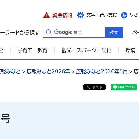
文字・音声支援
やさ
緊急情報
ーワードから探す
ペ
祉
子育て・教育
観光・スポーツ・文化
環境
広報みなと
>
広報みなと2026年
>
広報みなと2026年5月
> 
日号