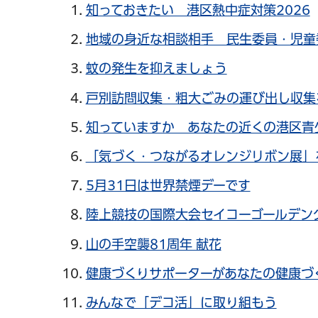
知っておきたい 港区熱中症対策2026
地域の身近な相談相手 民生委員・児童
蚊の発生を抑えましょう
戸別訪問収集・粗大ごみの運び出し収集
知っていますか あなたの近くの港区青
「気づく・つながるオレンジリボン展」
5月31日は世界禁煙デーです
陸上競技の国際大会セイコーゴールデン
山の手空襲81周年 献花
健康づくりサポーターがあなたの健康づ
みんなで「デコ活」に取り組もう