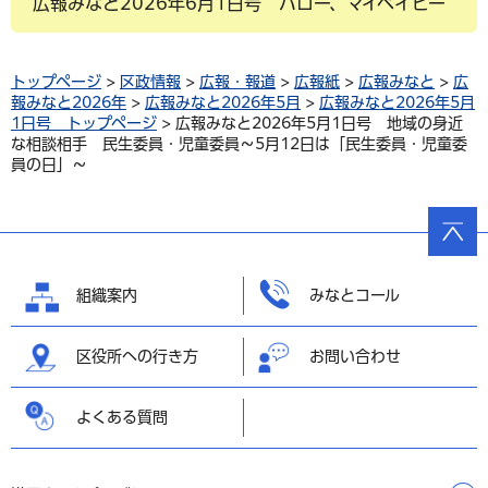
広報みなと2026年6月1日号 ハロー、マイベイビー
トップページ
>
区政情報
>
広報・報道
>
広報紙
>
広報みなと
>
広
報みなと2026年
>
広報みなと2026年5月
>
広報みなと2026年5月
1日号 トップページ
> 広報みなと2026年5月1日号 地域の身近
な相談相手 民生委員・児童委員～5月12日は「民生委員・児童委
員の日」～
ページ
の先頭
へ戻る
組織案内
みなとコール
区役所への行き方
お問い合わせ
よくある質問