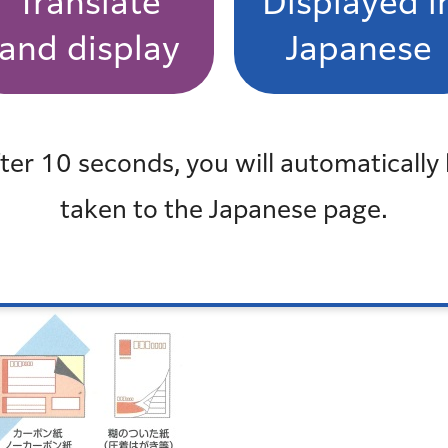
Translate
Displayed i
and display
Japanese
ter 10 seconds, you will automatically
ん。
可燃ごみ
に出してください。
taken to the Japanese page.