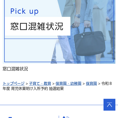
窓口混雑状況
トップページ
>
子育て・教育
>
保育園・幼稚園
>
保育園
> 令和８
年度 育児休業明け入所予約 抽選結果
ページ
の先頭
へ戻る