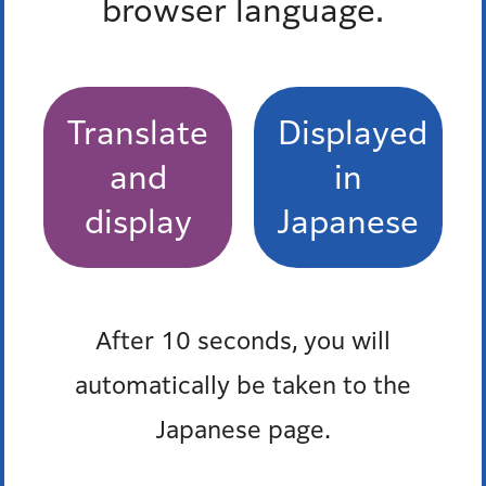
browser language.
所属課室：子ども家庭支援部保育課保育支援係
電話番号：
03-3578-2445
ファックス番号：03-3578-2384
Translate
Displayed
所属課室：芝地区総合支所区民課保健福祉係
and
in
電話番号：
03-3578-3161
ファックス番号：03-3578-3183
display
Japanese
所属課室：麻布地区総合支所区民課保健福祉係
電話番号：
03-5114-8822
ファックス番号：03-3583-0892
After 10 seconds, you will
所属課室：赤坂地区総合支所区民課保健福祉係
automatically be taken to the
電話番号：
03-5413-7276
ファックス番号：03-3402-8192
Japanese page.
所属課室：高輪地区総合支所区民課保健福祉係