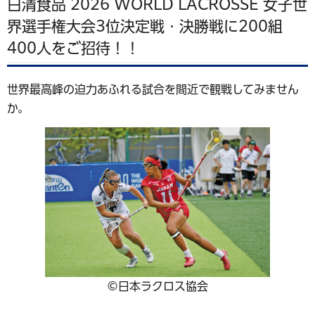
日清食品 2026 WORLD LACROSSE 女子世
界選手権大会3位決定戦・決勝戦に200組
400人をご招待！！
世界最高峰の迫力あふれる試合を間近で観戦してみません
か。
©日本ラクロス協会