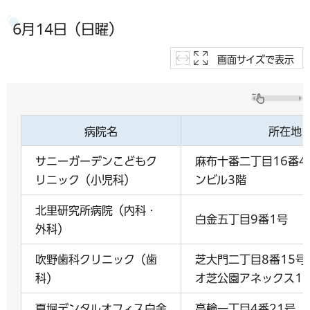
6月14日（日曜）
画面サイズで表示
病院名
所在地
サニーガーデンこどもク
麻布十番二丁目16番
リニック（小児科）
ンビル3階
北里研究所病院（内科・
白金五丁目9番1号
外科）
吹野歯科クリニック（歯
芝大門二丁目8番15号
科）
オ芝公園アネックス1
夏堀デンタルオフィス白金
高輪一丁目4番21号