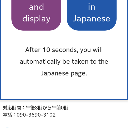
and
in
ライオン薬
芝二丁目18番
6月7日（日曜）
局
display
Japanese
芝大門二丁目3
6月14日（日
清水薬局
号
曜）
After 10 seconds, you will
※港区休日くすり何でもテレホンは令和8年6月末で終了し
ます。
automatically be taken to the
7月以降は、夜間対応当番薬局または当番薬局（日曜・祝
Japanese page.
日・年末年始）をご利用ください。
夜間対応当番薬局（毎日）
対応時間：午後8時から午前0時
電話：090-3690-3102