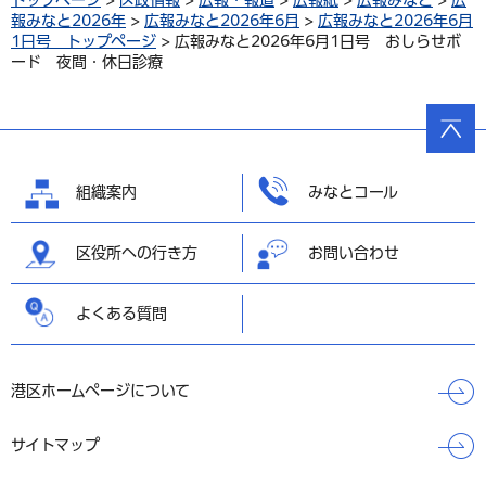
トップページ
>
区政情報
>
広報・報道
>
広報紙
>
広報みなと
>
広
報みなと2026年
>
広報みなと2026年6月
>
広報みなと2026年6月
1日号 トップページ
> 広報みなと2026年6月1日号 おしらせボ
ード 夜間・休日診療
ページ
の先頭
へ戻る
組織案内
みなとコール
区役所への行き方
お問い合わせ
よくある質問
港区ホームページについて
サイトマップ