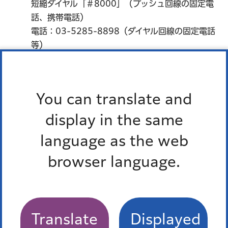
短縮ダイヤル「＃8000」（プッシュ回線の固定電
話、携帯電話）
電話：03-5285-8898（ダイヤル回線の固定電話
等）
薬の相談
You can translate and
※日中、夜間とも区内在住者に限ります。
display in the same
港区休日くすり何でもテレホン
language as the web
browser language.
対応時間：午前9時から午後2時
画面サイズで表示
Translate
Displayed