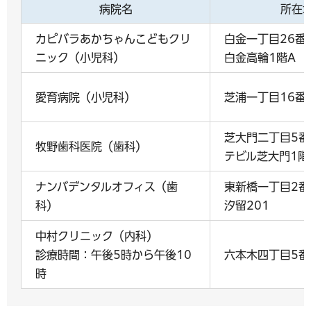
病院名
所在
カピバラあかちゃんこどもクリ
白金一丁目26番
ニック（小児科）
白金高輪1階A
愛育病院（小児科）
芝浦一丁目16番
芝大門二丁目5番
牧野歯科医院（歯科）
テビル芝大門1階
ナンバデンタルオフィス（歯
東新橋一丁目2番
科）
汐留201
中村クリニック（内科）
診療時間：午後5時から午後10
六本木四丁目5番
時