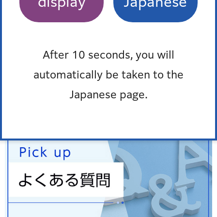
display
Japanese
窓口混雑状況
報道発表
After 10 seconds, you will
automatically be taken to the
防災ポータル
Japanese page.