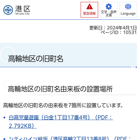
港区
文字・音声
緊急情報
Language
支援
更新日：2024年4月1日
ページID：10531
高輪地区の旧町名
高輪地区の旧町名由来板の設置場所
高輪地区の旧町名の由来板を7箇所に設置しています。
白高児童遊園（白金1丁目17番4号）（PDF：
2,792KB）
シティハイツ桂坂（港区高輪2丁目13番8号）（PDF：