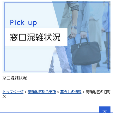
窓口混雑状況
トップページ
>
高輪地区総合支所
>
暮らしの情報
> 高輪地区の旧町
名
ページ