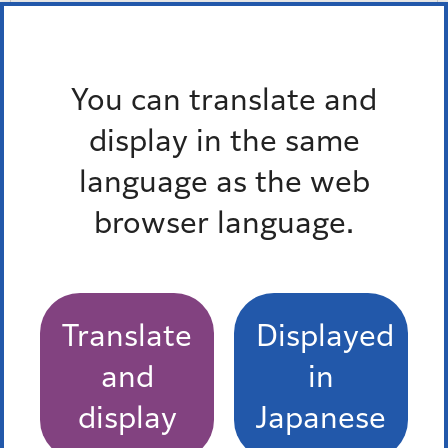
お問い合わせ
所属課室：保健福祉支援部障害者福祉課障害者支援係
You can translate and
電話番号：
（内線：2462）
display in the same
外国語対応が必要な人、通訳オペレーター、区の職員の
language as the web
3人で会話ができます。
多言語対応三者通話サービス
browser language.
Translate
Displayed
職業相談・訓練など
and
in
display
Japanese
港区障害者就労支援事業