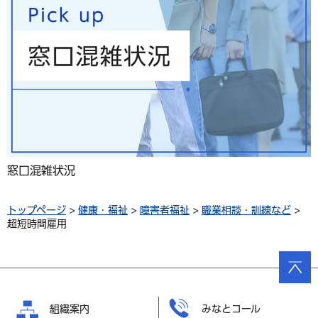
窓口混雑状況
トップページ
>
健康・福祉
>
障害者福祉
>
職業相談・訓練など
>
超短時間雇用
ページ
の先頭
へ戻る
組織案内
みなとコール