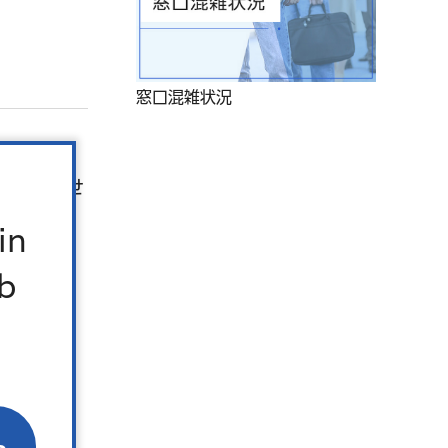
窓口混雑状況
ができませ
in
b