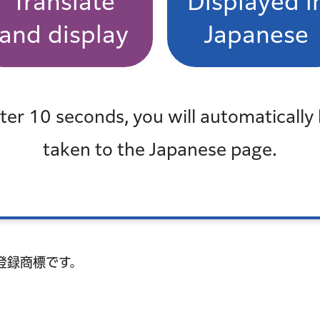
Translate
Displayed i
and display
Japanese
ter 10 seconds, you will automatically
イトへリンク）
taken to the Japanese page.
ド）
登録商標です。