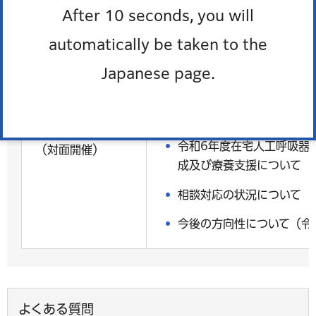
After 10 seconds, you will
automatically be taken to the
【議事】
報告事項
Japanese page.
難病医療費助成認定者等に
令和7年3月18日
令和6年度難病対策への取
（火曜日）
令和6年度在宅人工呼吸器
（対面開催）
成及び療養支援について
相談対応の状況について
今後の方向性について（令
よくある質問