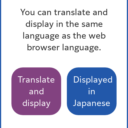
団体、保健所、医療機関、福祉の関係所管、医師会等によ
You can translate and
り構成され、地域における難病患者への支援体制に関する
課題について情報を共有し、医療機関の連携の緊密化を図
display in the same
るとともに、難病対策のあり方や地域の実情に応じた支援
language as the web
体制の整備について協議しています。
港区難病対策地域協議会設置要綱（PDF：84KB）
browser language.
会議の開催状況
Translate
Displayed
令和6年度開催状況
and
in
画面サイズで表示
display
Japanese
日時
内