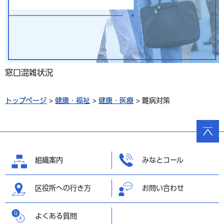
窓口混雑状況
トップページ
>
健康・福祉
>
健康・医療
> 難病対策
ページ
の先頭
へ戻る
組織案内
みなとコール
区役所への行き方
お問い合わせ
よくある質問