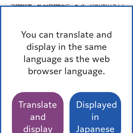
「試験結果、および試験を行ったページのURIリスト」
の修正（平成31年3月30日）
「試験結果、および試験を行ったページのURIリスト」
You can translate and
の修正（平成30年3月30日）
display in the same
「試験結果、および試験を行ったページのURIリスト」
の修正（平成29年3月29日）
language as the web
「試験結果、および試験を行ったページのURIリスト」
browser language.
の修正（平成28年4月1日）
JISの改正に伴い、JIS名称を「JIS X 8341-3:2016」に
修正（平成28年4月1日）
Translate
Displayed
「JIS X 8341-3:2016」の表記に基づき、「達成等級」
and
in
を「適合レベル」に修正（平成28年4月1日）
display
Japanese
「目標を達成する期限」「試験結果、および試験を行っ