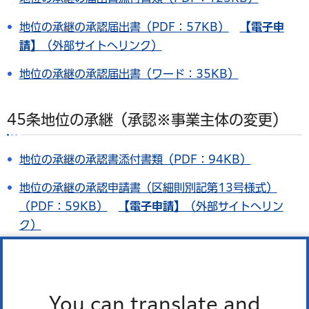
地位の承継の承認届出書（PDF：57KB）
【電子申
請】
（外部サイトへリンク）
地位の承継の承認届出書（ワード：35KB）
45条地位の承継（承認※事業主体の変更）
地位の承継の承認書添付書類（PDF：94KB）
地位の承継の承認申請書（区細則別記第13号様式）
（PDF：59KB）
【電子申請】
（外部サイトへリン
ク）
地位の承継の承認申請書（区細則別記第13号様式）（ワ
ード：35KB）
You can translate and
承継同意書（非様式）（PDF：22KB）