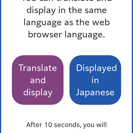
display in the same
承継同意書（非様式）（ワード：28KB）
language as the web
36条工事完了
browser language.
開発行為に係る検査状況一覧（PDF：93KB）
開発行為に係る検査状況一覧（ワード：25KB）
Translate
Displayed
工事完了届出書（省令様式第4号）（PDF：72KB）
【電子申請】
（外部サイトへリンク）
and
in
工事完了届出書（省令様式第4号）（ワード：33KB）
display
Japanese
よくある質問
After 10 seconds, you will