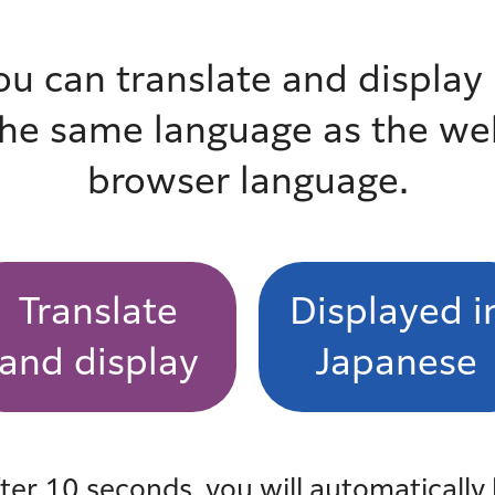
指定しました！
ou can translate and display 
the same language as the we
browser language.
サイトへリンク）
イトへリンク）
Translate
Displayed i
and display
Japanese
ter 10 seconds, you will automatically