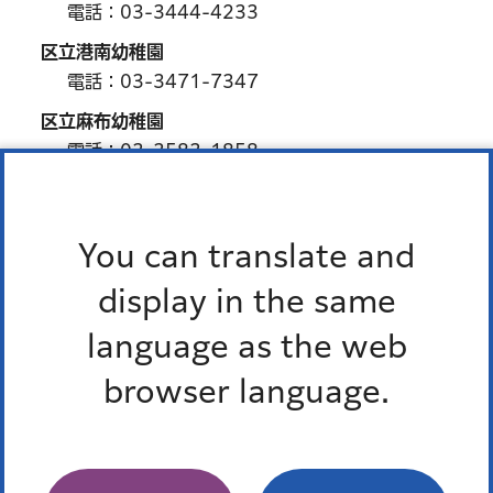
電話：03-3444-4233
区立港南幼稚園
電話：03-3471-7347
区立麻布幼稚園
電話：03-3583-1858
区立南山幼稚園
電話：03-3408-4785
You can translate and
区立本村幼稚園
電話：03-3446-3677
display in the same
区立中之町幼稚園
language as the web
電話：03-3405-7619
browser language.
区立青南幼稚園
電話：03-3402-0758
区立にじのはし幼稚園