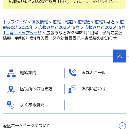
広報みなと2026年6月1日号 ハロー、マイベイビー
トップページ
>
区政情報
>
広報・報道
>
広報紙
>
広報みなと
>
広
報みなと2025年
>
広報みなと2025年9月
>
広報みなと2025年9月
1日号 トップページ
> 広報みなと2025年9月1日号 子育て関連
情報 令和8年度4月入園 区立幼稚園園児一斉募集のお知らせ
ページ
の先頭
へ戻る
組織案内
みなとコール
区役所への行き方
お問い合わせ
よくある質問
港区ホームページについて