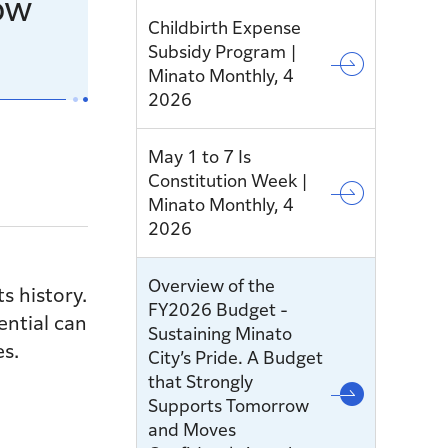
row
Childbirth Expense
Subsidy Program |
Minato Monthly, 4
2026
May 1 to 7 Is
Constitution Week |
Minato Monthly, 4
2026
Overview of the
s history.
FY2026 Budget -
ential can
Sustaining Minato
es.
City’s Pride. A Budget
that Strongly
Supports Tomorrow
and Moves