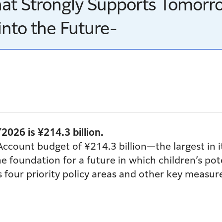
that Strongly Supports Tomor
nto the Future-
2026 is ¥214.3 billion.
Account budget of ¥214.3 billion—the largest in it
he foundation for a future in which children’s pot
 four priority policy areas and other key measur