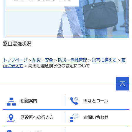
窓口混雑状況
トップページ
>
防災・安全
>
防災・危機管理
>
災害に備えて
>
豪
雨に備えて
> 高潮氾濫危険水位の設定について
ページ
の先頭
へ戻る
組織案内
みなとコール
区役所への行き方
お問い合わせ