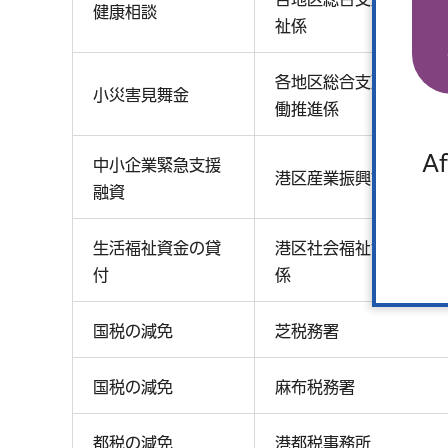
健康相談
祉係
各地区総合支所 協働推
小災害見舞金
働推進係
Af
中小企業緊急支援
港区産業振興課
融資
生活福祉資金の貸
港区社会福祉協議会 生
付
係
国税の減免
芝税務署
国税の減免
麻布税務署
都税の減免
港都税事務所