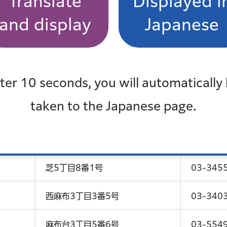
Translate
Displayed i
各地区総合支所（下記）
（下記）
and display
Japanese
進課協
各地区総
各地区総合支所（下記）
（下記）
ter 10 seconds, you will automatically
芝5丁目36番4号 札ノ辻スクエア
03-643
8階
taken to the Japanese page.
活支援
六本木5丁目16番45号 麻布地区
03-623
総合支所2階
芝5丁目8番1号
03-345
西麻布3丁目3番5号
03-340
麻布台3丁目5番6号
03-554