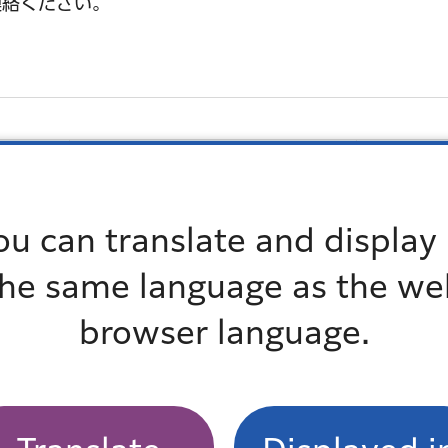
連絡ください。
所在地
連
各地区総
ou can translate and display 
管理係
各地区総合支所（下記）
（下記）
the same language as the we
事務所
港南3丁目9番59号
03-345
browser language.
 生活
三田1丁目4番10号
03-640
保健福
各地区総