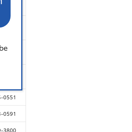
n
合支所
 be
5-4620
0-0282
5-0551
3-0591
9-3800