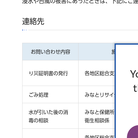
浸水や台風の被害にあったときは、下記にご
連絡先
お問い合わせ内容
施設名
Y
り災証明書の発行
各地区総合支所 管理課
ごみ処理
みなとリサイクル清掃
水が引いた後の消
みなと保健所 生活衛生課
毒の相談
衛生相談係
各地区総合支所 区民課