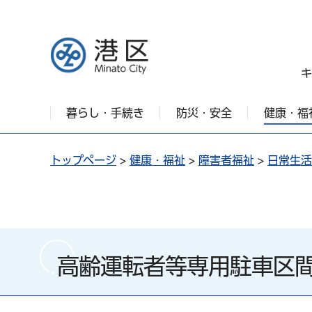
港区
キ
暮らし・手続き
防災・安全
健康・福
トップページ
>
健康・福祉
>
障害者福祉
>
日常生活
高齢運転者等専用駐車区