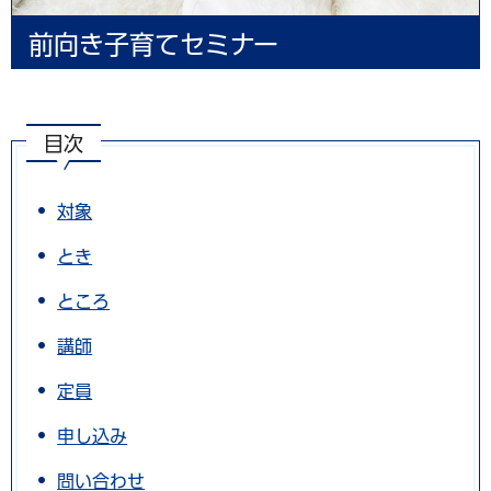
前向き子育てセミナー
目次
対象
とき
ところ
講師
定員
申し込み
問い合わせ