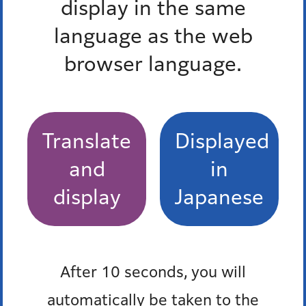
display in the same
成長・発達のチェックや育児相談等を行います。
language as the web
港区ホームページ
browser language.
問い合わせ
みなと保健所健康推進課地域保健係
Translate
Displayed
電話：03-6400-0084
and
in
display
Japanese
こんにちは赤ちゃん訪問
赤ちゃんが生まれた全ての家庭に、助産師・保健師が訪問
し、育児や産後の体調についての相談、赤ちゃんの体重測
After 10 seconds, you will
定等を行います。
automatically be taken to the