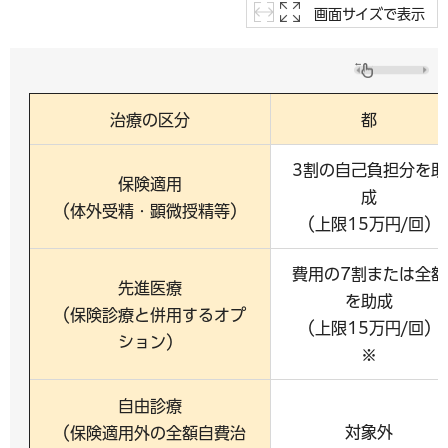
画面サイズで表示
治療の区分
都
3割の自己負担分を助
保険適用
成
（体外受精・顕微授精等）
（上限15万円/回）
費用の7割または全額
先進医療
を助成
（保険診療と併用するオプ
（上限15万円/回）
ション）
※
自由診療
対象外
（保険適用外の全額自費治