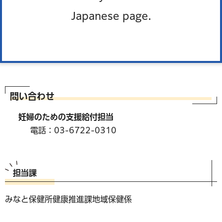
赤ちゃん訪問を受けたら、妊婦支援給付金の申請を行いま
しょう。申請から2カ月程度で5万円相当の現金または電子
Japanese page.
クーポンを支給します。
港区ホームページ
問い合わせ
妊婦のための支援給付担当
電話：03-6722-0310
担当課
みなと保健所健康推進課地域保健係