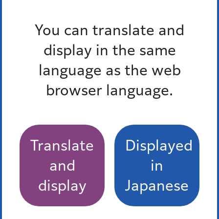
広報みなと2026年7月
You can translate and
広報みなと2026年7月15日号 水しぶきの向こう
に、夏がある。 今行きたい！港区プール特集
display in the same
language as the web
広報みなと2026年7月15日号 竹芝発着 港区政
80周年×式根島開島140周年記念プランのご案内
browser language.
広報みなと2026年7月15日号 港区の夏のイベント
一覧
Translate
Displayed
最近チェックしたページ
and
in
display
Japanese
最近、チェックしたページはありません。