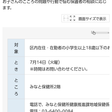
お子さんのこころの問題や行動で悩む保護者の相談に応じ
ます。
画面サイズで表示
対
区内在住・在勤者の小学生以上18歳以下のお
象
7月14日（火曜）
と
※時間はお問い合わせください。
き
と
みなと保健所2階
こ
ろ
電話で、みなと保健所健康推進課地域保健係
電話：03-6400-0084