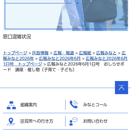
窓口混雑状況
トップページ
>
区政情報
>
広報・報道
>
広報紙
>
広報みなと
>
広
報みなと2026年
>
広報みなと2026年6月
>
広報みなと2026年6月
1日号 トップページ
> 広報みなと2026年6月1日号 おしらせボ
ード 講座・催し物（子育て・子ども）
ページ
の先頭
へ戻る
組織案内
みなとコール
区役所への行き方
お問い合わせ