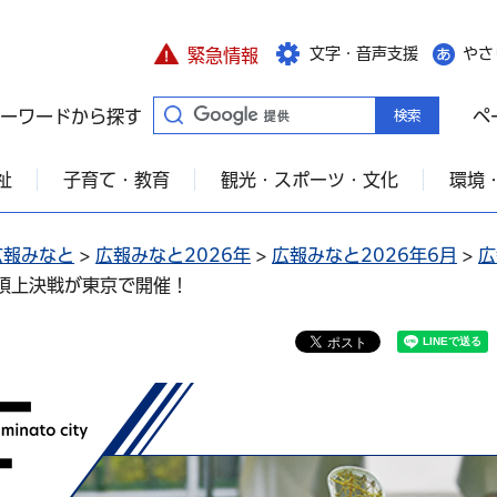
文字・音声支援
やさ
緊急情報
ーワードから探す
ペ
祉
子育て・教育
観光・スポーツ・文化
環境
広報みなと
>
広報みなと2026年
>
広報みなと2026年6月
>
広
の頂上決戦が東京で開催！