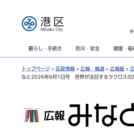
港区
キ
暮らし・手続き
防災・安全
健康・福
トップページ
>
区政情報
>
広報・報道
>
広報紙
>
なと2026年6月1日号 世界が注目するラクロス
広報みなと