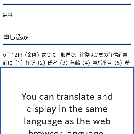
無料
申し込み
6月12日（金曜）までに、郵送で、往復はがきの往信面裏
面に（1）住所（2）氏名（3）年齢（4）電話番号（5）希
望人数（2人まで。2人で申し込む場合は、2人の氏名・年
齢・電話番号を明記）、返信面に（1）郵便番号（2）住所
（3）氏名を明記の上、〒108-0075港南四丁目2番1号
You can translate and
港南いきいきプラザへ。
display in the same
問い合わせ
language as the web
browser language.