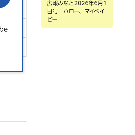
広報みなと2026年6月1
軽減
日号 ハロー、マイベイ
ビー
 be
軽減
軽減