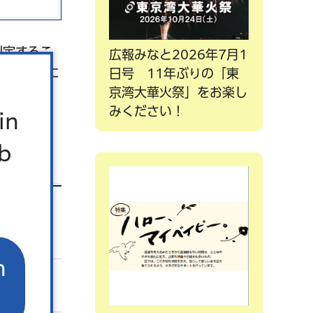
判定するこ
広報みなと2026年7月1
た自治体に
日号 11年ぶりの「東
京湾大華火祭」をお楽し
みください！
in
b
n