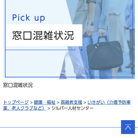
窓口混雑状況
トップページ
>
健康・福祉
>
高齢者支援
>
いきがい（介護予防事
業、老人クラブなど）
> シルバー人材センター
ページ
の先頭
へ戻る