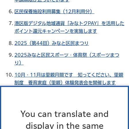
区民保養施設利用募集（12月利用分）
港区版デジタル地域通貨「みなトクPAY」を活用した
ポイント還元キャンペーンを実施します
2025（第44回）みなと区民まつり
2025みなと区民スポーツ・体育祭（スポーツまつ
り）
10月・11月は里親月間です 知ってください、里親
制度 養育家庭（里親）体験発表会を開催します
高齢者関連情報
You can translate and
港区介護予防フェスティバル 第17回 健康長寿！
display in the same
in みなと 輝け人生！ 元気で100歳！