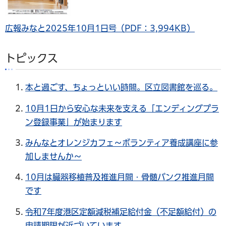
広報みなと2025年10月1日号（PDF：3,994KB）
トピックス
本と過ごす、ちょっといい時間。区立図書館を巡る。
10月1日から安心な未来を支える「エンディングプラ
ン登録事業」が始まります
みんなとオレンジカフェ～ボランティア養成講座に参
加しませんか～
10月は臓器移植普及推進月間・骨髄バンク推進月間
です
令和7年度港区定額減税補足給付金（不足額給付）の
申請期限が近づいています