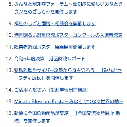
みんなと認知症フォーラム～認知症に優しいみなとタ
ウンをめざして～を開催します
福祉のしごと面接・相談会を開催します
港区明るい選挙啓発ポスターコンクールの入選者発表
障害者週間ポスター原画展を開催します
令和6年度決算 港区財政レポート
特殊詐欺やサイバー攻撃から身を守ろう！「みなとセ
ーフティLab.」を開催します
ご活用ください「生涯学習出前講座」
Minato Blossom Festa～みなとでつなぐ世界の輪～
新橋に全国の物産品が集結 「全国交流物産展 in 新
橋」を開催します