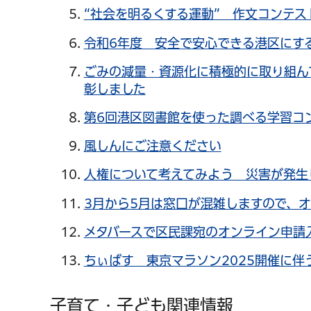
“社会を明るくする運動” 作文コンテ
令和6年度 安全で安心できる港区にす
ごみの減量・資源化に積極的に取り組ん
彰しました
第6回港区図書館を使った調べる学習コ
風しんにご注意ください
人権について考えてみよう 災害が発生
3月から5月は窓口が混雑しますので、
メタバースで区民課宛のオンライン申請
ちぃばす 東京マラソン2025開催に伴
子育て・子ども関連情報