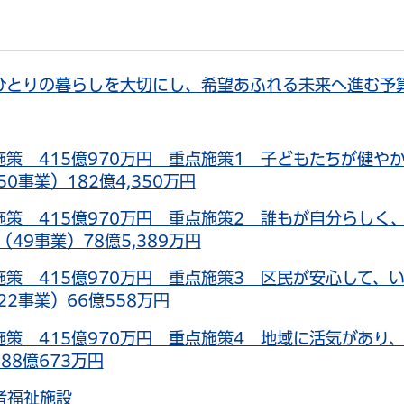
ひとりの暮らしを大切にし、希望あふれる未来へ進む予
施策 415億970万円 重点施策1 子どもたちが健や
事業）182億4,350万円
施策 415億970万円 重点施策2 誰もが自分らしく
9事業）78億5,389万円
施策 415億970万円 重点施策3 区民が安心して、
2事業）66億558万円
施策 415億970万円 重点施策4 地域に活気があり
88億673万円
者福祉施設