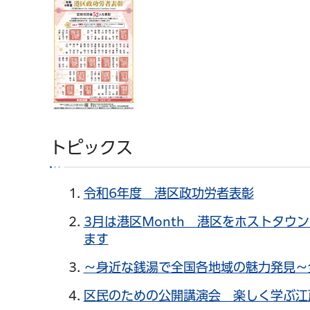
トピックス
令和6年度 港区政功労者表彰
3月は港区Month 港区をホストタウ
ます
～身近な銭湯で全国各地域の魅力発見～
区民のための公開講演会 楽しく学ぶ江