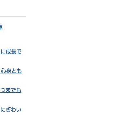
算
かに成長で
、心身とも
いつまでも
、にぎわい