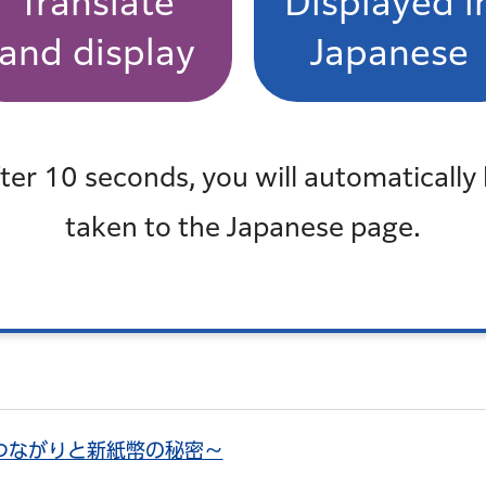
Translate
Displayed i
and display
Japanese
ter 10 seconds, you will automatically
taken to the Japanese page.
つながりと新紙幣の秘密～