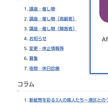
講座・催し物
講座・催し物（高齢者）
講座・催し物（障害者）
お知らせ
Af
変更・休止情報等
募集
夜間・休日診療
コラム
新紙幣を彩る3人の偉人たち～港区との