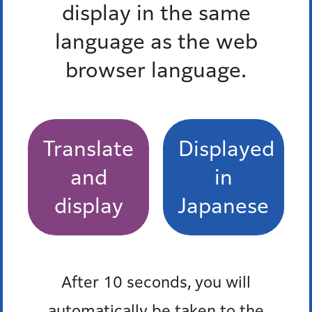
display in the same
い、「里親制度」のこと。
language as the web
広報みなと2025年2月1日号 令和7年度区立自
browser language.
転車等駐車場の定期利用のお知らせ
広報みなと2025年2月1日号 令和7年度港区民
交通傷害保険に加入しましょう
Translate
Displayed
広報みなと2025年2月1日号 港区商店グランプ
and
in
リ受賞店舗が決まりました
display
Japanese
広報みなと2025年2月1日号 港区住民税非課税
世帯等生活支援給付金支給のお知らせ
After 10 seconds, you will
もっとみる
automatically be taken to the