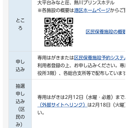
大平台みなと荘、熱川プリンスホテル
※各施設の概要は
港区ホームページ
からご
とこ
ろ
区民保養施設の概要
専用はがきまたは
区民保養施設予約システ
申し
利用者登録の上、お申し込みください。専
込み
役所3階）、各総合支所等で配布しています
抽選
申し
専用はがきは2月12日（水曜・必着）まで
込み
（外部サイトへリンク）
は2月18日（火曜
（区
い。
民の
み）