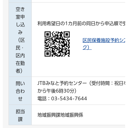
空き
室申
利用希望日の1カ月前の同日から申込順で受
し込
み
（区
区民保養施設予約シス
ク）
民・
区内
在勤
者）
JTBみなと予約センター（受付時間：祝日
問い
から午後6時30分）
合わ
電話：03-5434-7644
せ
担当
地域振興課地域振興係
課