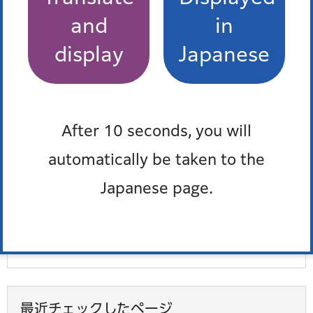
and
in
このページを見た人はこんなページも見て
display
Japanese
います
港区⼦ども‧若者‧⼦育て総合⽀援計画（令和7年度〜
令和11年度）
After 10 seconds, you will
秋の水泳教室（学校屋内プール）
automatically be taken to the
民間フィットネス施設を活用したスポーツ教室
Japanese page.
地域スポーツ教室
学校施設開放
最近チェックしたページ