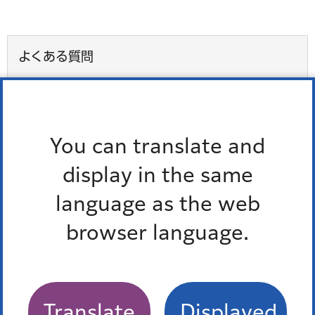
よくある質問
特によくある質問
子ども医療助成制度について知りたい。
You can translate and
児童手当の申請方法について知りたい。
display in the same
特別児童扶養手当について知りたい。
language as the web
ひとり親家庭の母親又は父親が就労のために職業能
browser language.
力開発のための講座や職業訓練を受けたいのです
が、どのような支援がありますか。
よくある質問一覧
Translate
Displayed