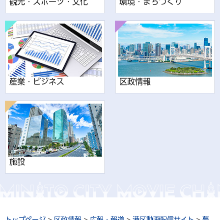
観光・スポーツ・文化
環境・まちづくり
産業・ビジネス
区政情報
施設
トップページ
>
区政情報
>
広報・報道
>
港区動画配信サイト
>
暮