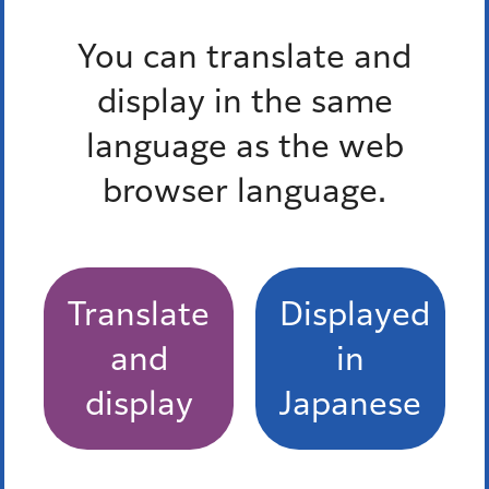
2.キーワード検索で提出したい届出の名称を検索
You can translate and
3.申請フォームの「詳細を確認」を選択し、申請
display in the same
※添付資料も必要です。
language as the web
※港区への提出が初めての方は、書類の書き方等の観点か
browser language.
ら、環境課窓口への提出をお願いします。
よくある質問
Translate
Displayed
and
in
特によくある質問
display
Japanese
屋上緑化・壁面緑化助成制度を利用したいのです
が。
光化学スモッグが発生したときはどうすればよいで