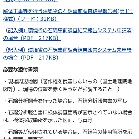
解体工事等を行う建築物の石綿事前調査結果報告書(第1号
様式)（ワード：32KB）
（
記入例）環境省の石綿事前調査結果報告システム申請済
の場合（PDF：217KB）
（記入例）環境省の石綿事前調査結果報告システム未申請
の場合（PDF：217KB）
必要な添付書類
・現場周辺地図（著作権を侵害しないもの（国土地理院地
図等）。現場の位置を赤く囲うなど強調すること。）
・石綿分析調査を行った場合は、石綿分析報告書の写し
・石綿分析報告書に検体調査箇所が図示されていない場合
は、検体採取箇所を示した図面、写真等
・石綿等が使用されている場合は、石綿等の使用箇所を示