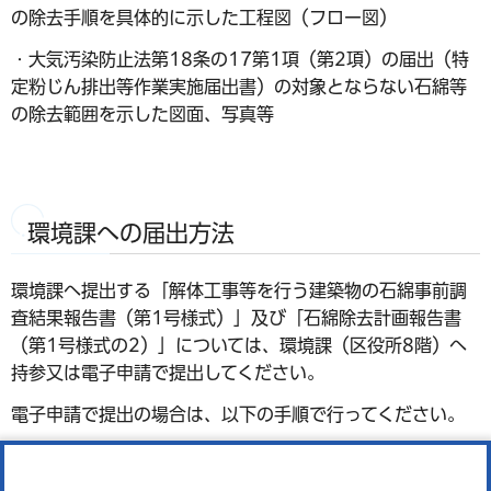
の除去手順を具体的に示した工程図（フロー図）
・大気汚染防止法第18条の17第1項（第2項）の届出（特
定粉じん排出等作業実施届出書）の対象とならない石綿等
の除去範囲を示した図面、写真等
環境課への届出方法
環境課へ提出する「解体工事等を行う建築物の石綿事前調
査結果報告書（第1号様式）」及び「石綿除去計画報告書
（第1号様式の2）」については、環境課（区役所8階）へ
持参又は電子申請で提出してください。
電子申請で提出の場合は、以下の手順で行ってください。
1.
港区電子申請ポータルページ（logoフォーム）（外部サ
イトへリンク）
にアクセス